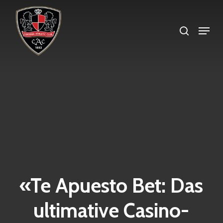
Skip
search
to
Menu
Close
main
Menu
content
«Te Apuesto Bet: Das
ultimative Casino-