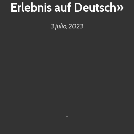
Erlebnis auf Deutsch»
3 julio, 2023