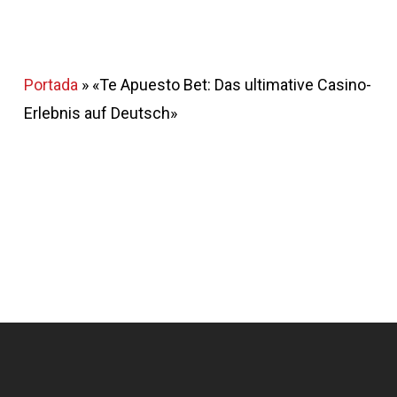
Portada
»
«Te Apuesto Bet: Das ultimative Casino-
Erlebnis auf Deutsch»