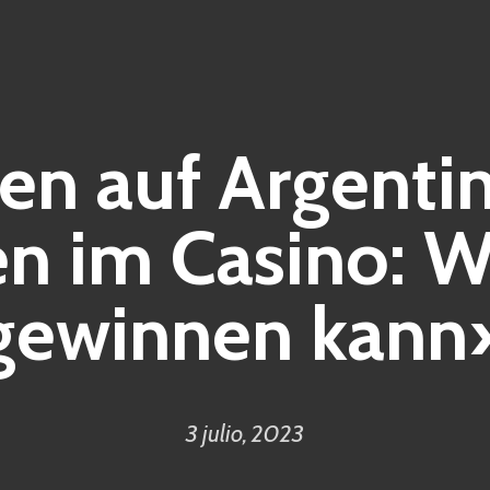
n auf Argentin
en im Casino: 
gewinnen kann
3 julio, 2023