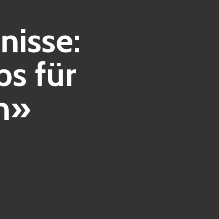
nisse:
s für
en»