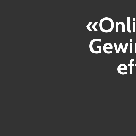
«Onli
Gewi
ef