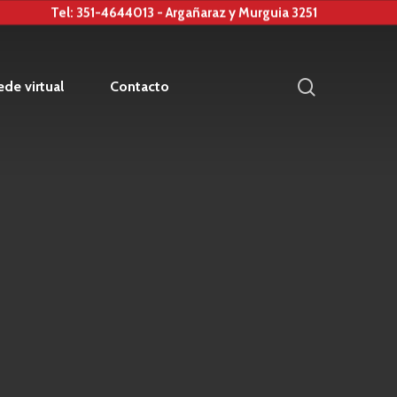
Tel: 351-4644013 - Argañaraz y Murguia 3251
search
de virtual
Contacto