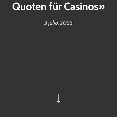
Quoten für Casinos»
3 julio, 2023