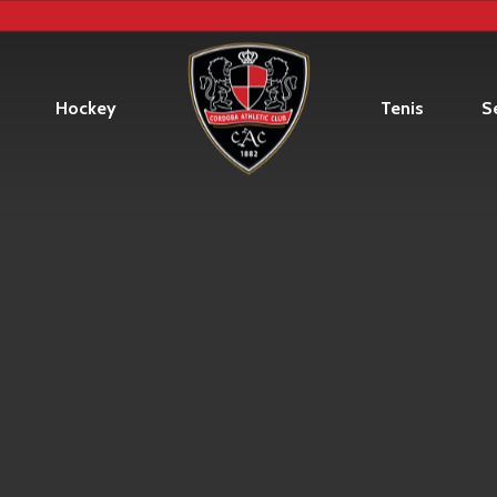
Hockey
Tenis
Se