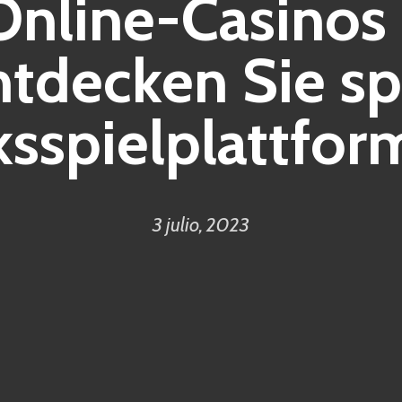
nline-Casinos
ntdecken Sie s
ksspielplattfor
3 julio, 2023