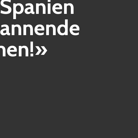
 Spanien
pannende
men!»