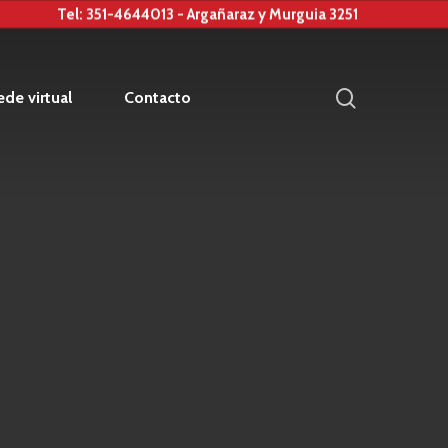
Tel: 351-4644013 - Argañaraz y Murguia 3251
search
de virtual
Contacto