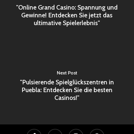
"Online Grand Casino: Spannung und
Gewinne! Entdecken Sie jetzt das
ultimative Spielerlebnis"
Next Post
"Pulsierende Spielglückszentren in
Puebla: Entdecken Sie die besten
Casinos!"
facebook
youtube
instagram
whatsapp