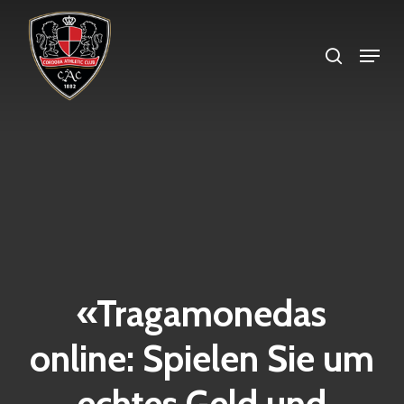
Skip
search
to
Menu
Close
main
Menu
content
«Tragamonedas
online: Spielen Sie um
echtes Geld und