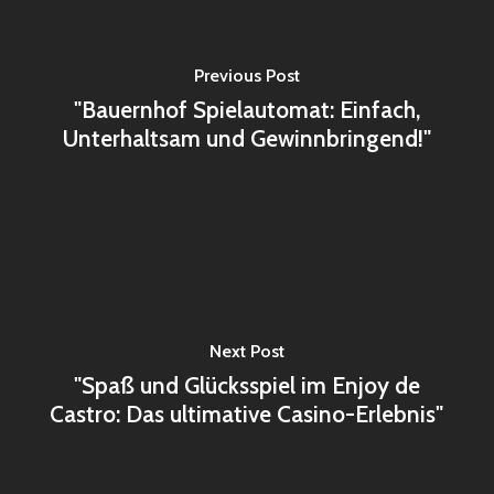
Previous Post
"Bauernhof Spielautomat: Einfach,
Unterhaltsam und Gewinnbringend!"
Next Post
"Spaß und Glücksspiel im Enjoy de
Castro: Das ultimative Casino-Erlebnis"