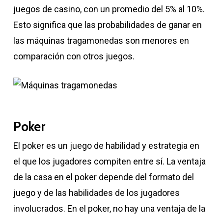
juegos de casino, con un promedio del 5% al 10%.
Esto significa que las probabilidades de ganar en
las máquinas tragamonedas son menores en
comparación con otros juegos.
Poker
El poker es un juego de habilidad y estrategia en
el que los jugadores compiten entre sí. La ventaja
de la casa en el poker depende del formato del
juego y de las habilidades de los jugadores
involucrados. En el poker, no hay una ventaja de la