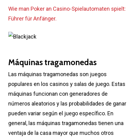
Wie man Poker an Casino-Spielautomaten spielt:
Führer für Anfänger.
Máquinas tragamonedas
Las máquinas tragamonedas son juegos
populares en los casinos y salas de juego. Estas
máquinas funcionan con generadores de
números aleatorios y las probabilidades de ganar
pueden variar según el juego específico. En
general, las máquinas tragamonedas tienen una
ventaja de la casa mayor que muchos otros