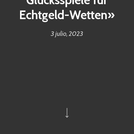
Echtgeld-Wetten»
3 julio, 2023