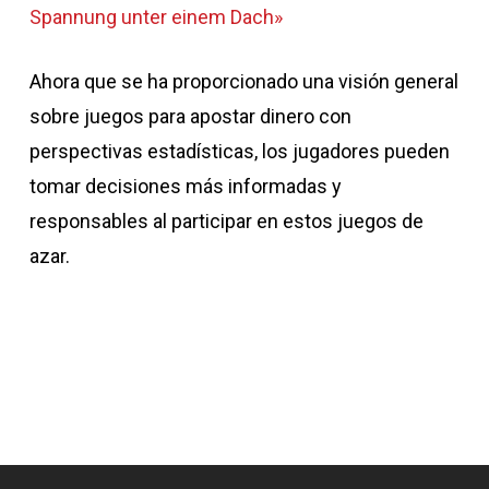
Spannung unter einem Dach»
Ahora que se ha proporcionado una visión general
sobre juegos para apostar dinero con
perspectivas estadísticas, los jugadores pueden
tomar decisiones más informadas y
responsables al participar en estos juegos de
azar.