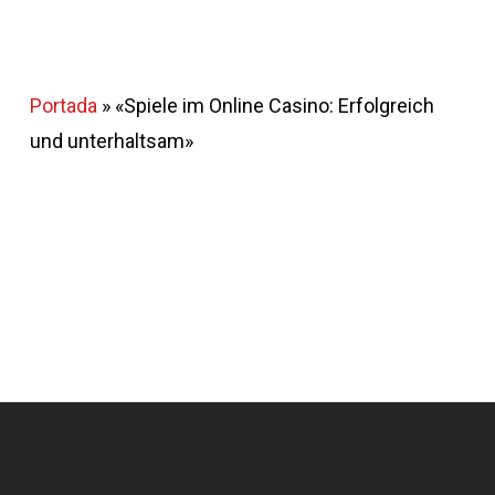
Portada
»
«Spiele im Online Casino: Erfolgreich
und unterhaltsam»