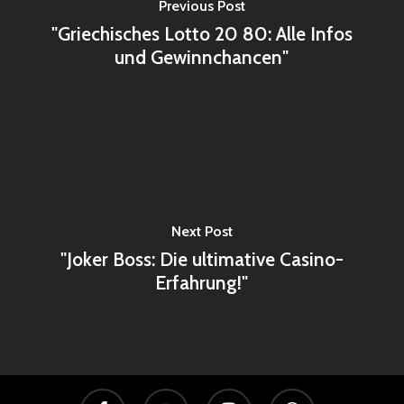
Previous Post
"Griechisches Lotto 20 80: Alle Infos
und Gewinnchancen"
Next Post
"Joker Boss: Die ultimative Casino-
Erfahrung!"
facebook
youtube
instagram
whatsapp