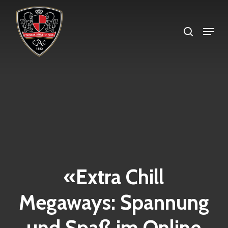
Skip
search
to
Menu
Close
main
Menu
content
«Extra Chill
Megaways: Spannung
und Spaß im Online