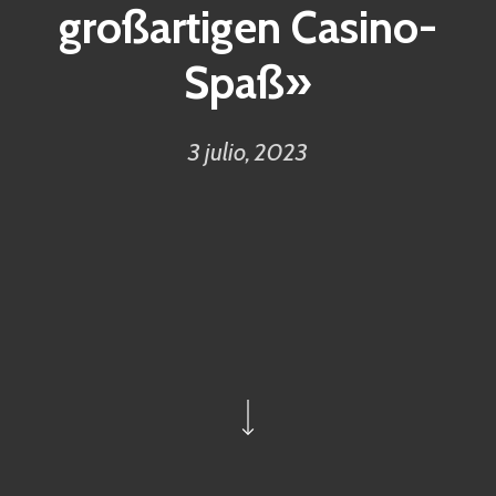
großartigen Casino-
Spaß»
3 julio, 2023