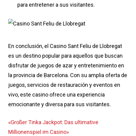
para entretener a sus visitantes.
En conclusión, el Casino Sant Feliu de Llobregat
es un destino popular para aquellos que buscan
disfrutar de juegos de azar y entretenimiento en
la provincia de Barcelona. Con su amplia oferta de
juegos, servicios de restauración y eventos en
vivo, este casino ofrece una experiencia
emocionante y diversa para sus visitantes.
«Großer Tinka Jackpot: Das ultimative
Millionenspiel im Casino»