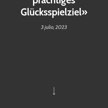
Glücksspielziel»
3 julio, 2023