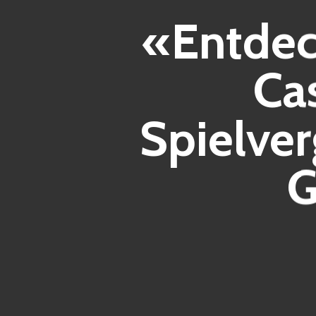
«Entdec
Ca
Spielve
G