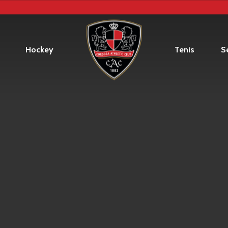
Hockey
Tenis
Se