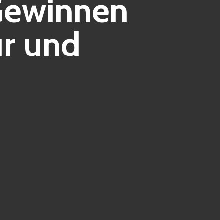
 Gewinnen
ur und