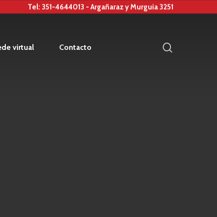
Tel: 351-4644013 - Argañaraz y Murguia 3251
search
de virtual
Contacto