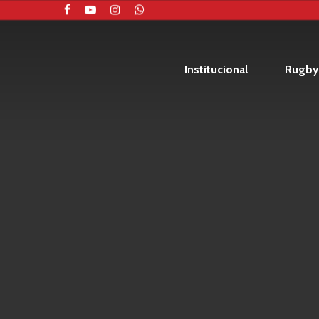
Skip
facebook
youtube
instagram
whatsapp
to
main
Institucional
Rugby
content