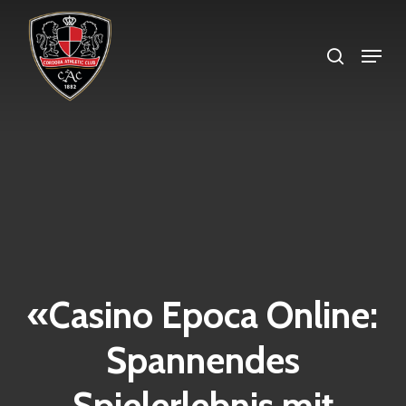
Skip
search
to
Menu
Close
main
Menu
content
«Casino Epoca Online:
Spannendes
Spielerlebnis mit