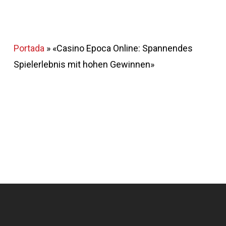
Portada
»
«Casino Epoca Online: Spannendes
Spielerlebnis mit hohen Gewinnen»