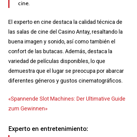
cine.
El experto en cine destaca la calidad técnica de
las salas de cine del Casino Antay, resaltando la
buena imagen y sonido, así como también el
confort de las butacas. Además, destaca la
variedad de películas disponibles, lo que
demuestra que el lugar se preocupa por abarcar
diferentes géneros y gustos cinematográficos.
«Spannende Slot Machines: Der Ultimative Guide
zum Gewinnen»
Experto en entretenimiento: