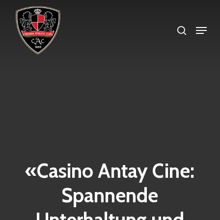
Skip
search
to
Menu
Close
main
Menu
content
«Casino Antay Cine:
Spannende
Unterhaltung und