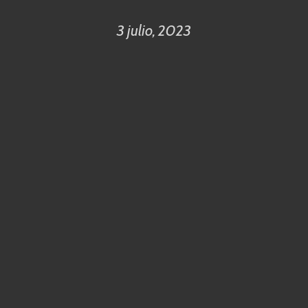
3 julio, 2023